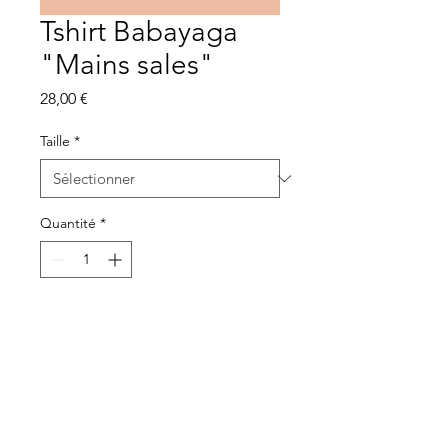
Tshirt Babayaga
"Mains sales"
Prix
28,00 €
Taille
*
Quantité
*
Ajouter au panier
T-shirt
Babayaga
- T-shirt unisexe col
rond,
imprimé par CEVOFIL à
Épinal
. Chaque pièce est imprimée