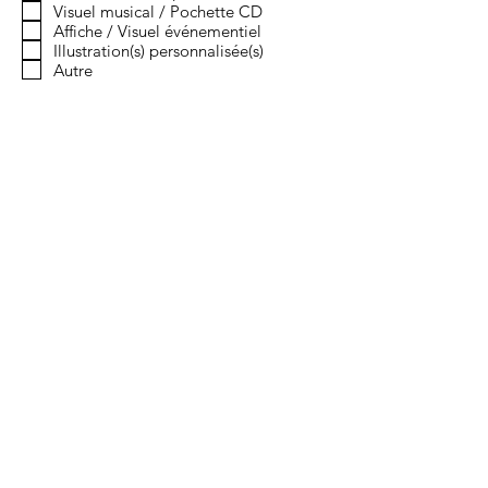
Visuel musical / Pochette CD
i
g
Affiche / Visuel événementiel
a
Illustration(s) personnalisée(s)
t
Autre
o
i
r
e
Message
Envoyer