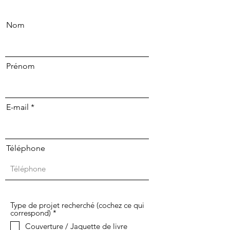
Nom
Prénom
E-mail
Téléphone
Type de projet recherché (cochez ce qui
O
correspond)
*
b
Couverture / Jaquette de livre
l