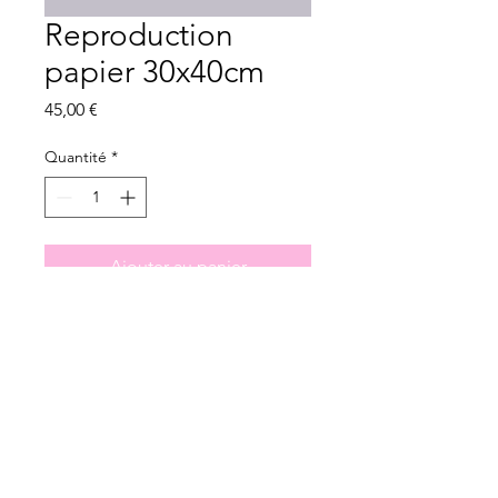
Reproduction
papier 30x40cm
Prix
45,00 €
Quantité
*
Ajouter au panier
Tirage papier 30x40 cm
Impression sur Rives tradition 320g
Imprimé avec soin dans les Vosges
(Saint-Nabord)