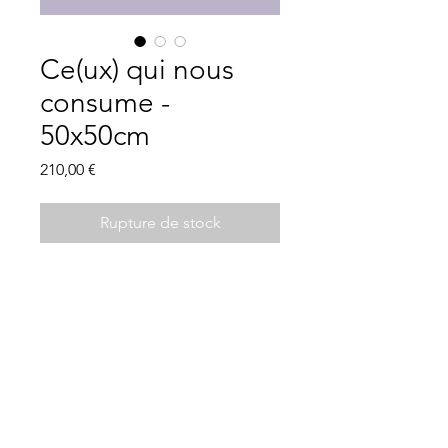
Ce(ux) qui nous
consume -
50x50cm
Prix
210,00 €
Rupture de stock
«Ce(ux) qui nous consume»
Impression sur dibond + 1 accroche
50x50cm, 2024
impression VOSGES